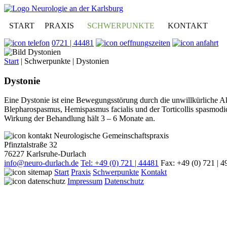
START
PRAXIS
SCHWERPUNKTE
KONTAKT
0721 | 44481
Start
|
Schwerpunkte
|
Dystonien
Dystonie
Eine Dystonie ist eine Bewegungsstörung durch die unwillkürliche Ak
Blepharospasmus, Hemispasmus facialis und der Torticollis spasmodi
Wirkung der Behandlung hält 3 – 6 Monate an.
Neurologische Gemeinschaftspraxis
Pfinztalstraße 32
76227 Karlsruhe-Durlach
info@neuro-durlach.de
Tel: +49 (0) 721 | 44481
Fax: +49 (0) 721 | 
Start
Praxis
Schwerpunkte
Kontakt
Impressum
Datenschutz