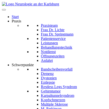
Start
Praxis
Praxisteam
Frau Dr. Lichte
Frau Dr. Springmann
Patientenservice
Leistungen
Behandlungstechnik
Notdienst
Öffnungszeiten
Anfahrt
Schwerpunkte
Bandscheibenvorfall
Demenz
Dystonien
Epilepsie
Restless Legs Syndrom
Gehirntumor
Karpaltunnelsyndrom
Kopfschmerzen
Multiple Sklerose
M. Parkinson